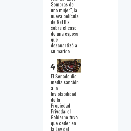
Sombras de
una mujer", la
nueva película
de Netflix
sobre el caso
de una esposa
que
descuartizó a
su marido
4
El Senado dio
media sanción
a la
Inviolabilidad
de la
Propiedad
Privada: el
Gobierno tuvo
que ceder en
la Ley del