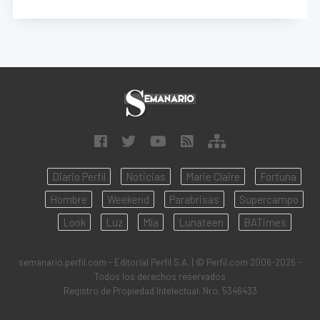
Diario Perfil
Noticias
Marie Claire
Fortuna
Hombre
Weekend
Parabrisas
Supercampo
Look
Luz
Mía
Lunateen
BATimes
semanario.perfil.com - Editorial Perfil S.A.
| © Perfil.com 2006-2026 -
Todos los derechos reservados
Registro de Propiedad Intelectual: Nro. 5346433