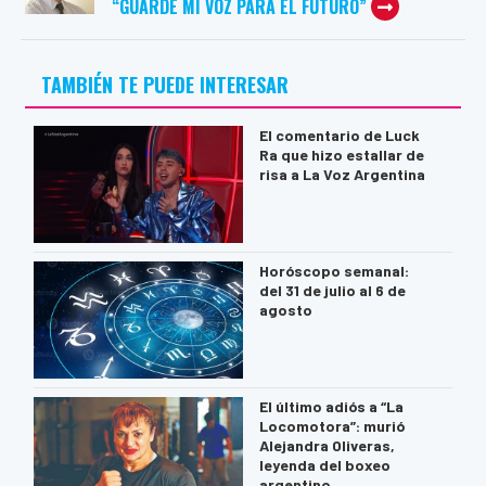
“GUARDÉ MI VOZ PARA EL FUTURO”
TAMBIÉN TE PUEDE INTERESAR
El comentario de Luck
Ra que hizo estallar de
risa a La Voz Argentina
Horóscopo semanal:
del 31 de julio al 6 de
agosto
El último adiós a “La
Locomotora”: murió
Alejandra Oliveras,
leyenda del boxeo
argentino