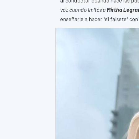
al conductor cuando hace las pu
voz cuando imitás a
Mirtha Legr
enseñarle a hacer "el falsete" con 