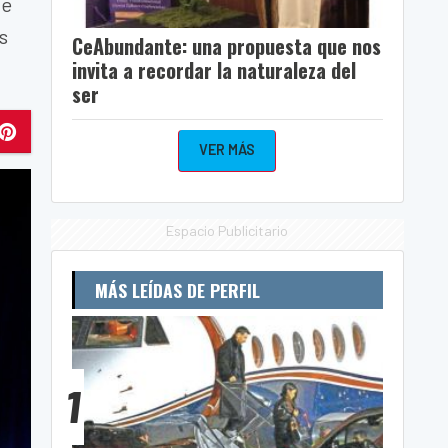
de
s
CeAbundante: una propuesta que nos
invita a recordar la naturaleza del
ser
VER MÁS
Espacio Publicitario
MÁS LEÍDAS DE PERFIL
1