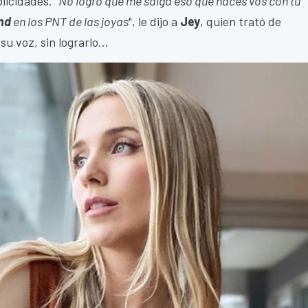
blicidades.
"No logro que me salga eso que hacés vos con tu
and
en los PNT de las joyas
", le dijo a
Jey
, quien trató de
su voz, sin lograrlo...