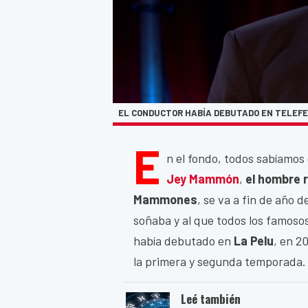
EL CONDUCTOR HABÍA DEBUTADO EN TELEFE 
E
n el fondo, todos sabíamos 
Jey Mammón
,
el hombre r
Mammones
, se va a fin de año 
soñaba y al que todos los famoso
había debutado en
La Pelu
, en 2
la primera y segunda temporada.
Leé también