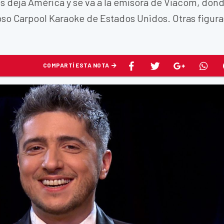
deja América y se va a la emisora de Viacom, don
toso Carpool Karaoke de Estados Unidos. Otras figura
COMPARTÍ ESTA NOTA