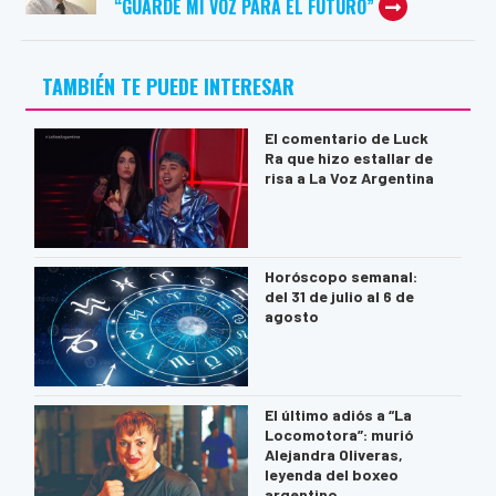
“GUARDÉ MI VOZ PARA EL FUTURO”
TAMBIÉN TE PUEDE INTERESAR
El comentario de Luck
Ra que hizo estallar de
risa a La Voz Argentina
Horóscopo semanal:
del 31 de julio al 6 de
agosto
El último adiós a “La
Locomotora”: murió
Alejandra Oliveras,
leyenda del boxeo
argentino