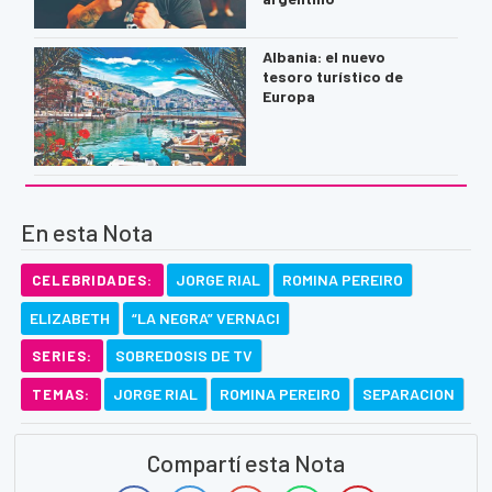
Albania: el nuevo
tesoro turístico de
Europa
En esta Nota
JORGE RIAL
ROMINA PEREIRO
CELEBRIDADES:
ELIZABETH
“LA NEGRA” VERNACI
SOBREDOSIS DE TV
SERIES:
JORGE RIAL
ROMINA PEREIRO
SEPARACION
TEMAS:
Compartí esta Nota