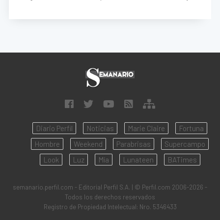
Diario Perfil
Noticias
Marie Claire
Fortuna
Hombre
Weekend
Parabrisas
Supercampo
Look
Luz
Mía
Lunateen
BATimes
semanario.perfil.com - Editorial Perfil S.A.
| © Perfil.com 2006-2026 -
Todos los derechos reservados
Registro de Propiedad Intelectual: Nro. 5346433