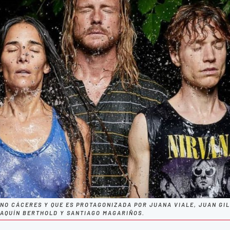
ANO CÁCERES Y QUE ES PROTAGONIZADA POR JUANA VIALE, JUAN GIL
AQUÍN BERTHOLD Y SANTIAGO MAGARIÑOS.