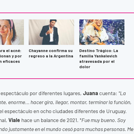
ra el acné:
Chayanne confirma su
Destino Trágico: La
ionan y por
regreso a la Argentina
familia Yankelevich
n eficaces
atravesada por el
dolor
el espectáculo por diferentes lugares,
Juana
cuenta:
"La
te, enorme... hacer gira, llegar, montar, terminar la función,
el espectáculo en ocho ciudades diferentes de Uruguay.
nal,
Viale
hace un balance de 2021. "
Fue muy bueno. Soy
ando justamente en el mundo cesó para muchas personas. Me