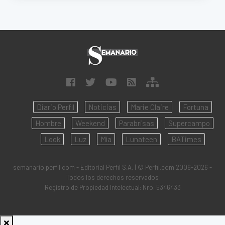
Diario Perfil
Noticias
Marie Claire
Fortuna
Hombre
Weekend
Parabrisas
Supercampo
Look
Luz
Mía
Lunateen
BATimes
semanario.perfil.com - Editorial Perfil S.A.
| © Perfil.com 2006-2026 -
Todos los derechos reservados
Registro de Propiedad Intelectual: Nro. 5346433