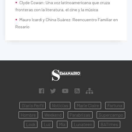
Clyde Cowan: Una voz latinoamericana que cruza
fronteras con la literatura, el cine y la música
Mauro Icardi y China Suárez: Reencuentro Familiar en
Rosario
Diario Perfil
Noticias
Marie Claire
Fortuna
Hombre
Weekend
Parabrisas
Supercampo
Look
Luz
Mía
Lunateen
BATimes