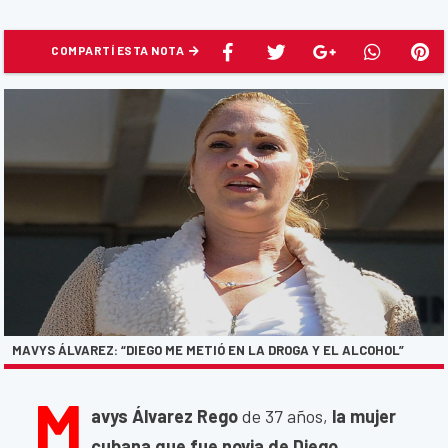
COMPARTÍ ESTA NOTA
MAVYS ÁLVAREZ: “DIEGO ME METIÓ EN LA DROGA Y EL ALCOHOL”
M
avys Álvarez Rego
de 37 años,
la mujer
cubana que fue novia de Diego