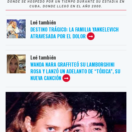
DONDE SE HOSPEDÓ POR UN TIEMPO DURANTE SU ESTADÍA EN
CUBA, DONDE LLEGÓ EN EL AÑO 2000.
Leé también
DESTINO TRÁGICO: LA FAMILIA YANKELEVICH
ATRAVESADA POR EL DOLOR
Leé también
WANDA NARA GRAFFITEÓ SU LAMBORGHINI
ROSA Y LANZÓ UN ADELANTO DE “TÓXICA”, SU
NUEVA CANCIÓN