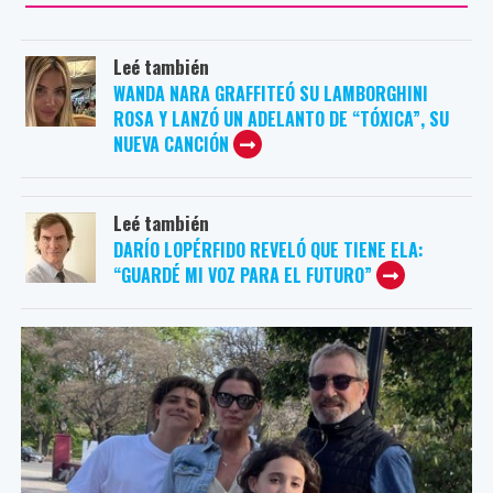
Leé también
WANDA NARA GRAFFITEÓ SU LAMBORGHINI
ROSA Y LANZÓ UN ADELANTO DE “TÓXICA”, SU
NUEVA CANCIÓN
Leé también
DARÍO LOPÉRFIDO REVELÓ QUE TIENE ELA:
“GUARDÉ MI VOZ PARA EL FUTURO”