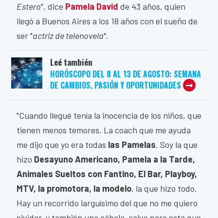
Estero
", dice
Pamela David
de 43 años, quien
llegó a Buenos Aires a los 18 años con el sueño de
ser "
actriz de telenovela
".
Leé también
HORÓSCOPO DEL 8 AL 13 DE AGOSTO: SEMANA
DE CAMBIOS, PASIÓN Y OPORTUNIDADES
"Cuando llegué tenía la inocencia de los niños, que
tienen menos temores. La coach que me ayuda
me dijo que yo era todas
las Pamelas
. Soy la que
hizo
Desayuno Americano, Pamela a la Tarde,
Animales Sueltos con Fantino, El Bar, Playboy,
MTV, la promotora, la modelo
, la que hizo todo.
Hay un recorrido larguísimo del que no me quiero
olvidar, y también una cábala, salvo para esta que