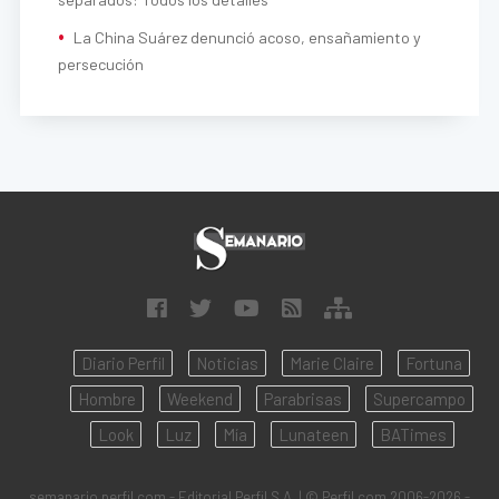
La China Suárez denunció acoso, ensañamiento y
persecución
Diario Perfil
Noticias
Marie Claire
Fortuna
Hombre
Weekend
Parabrisas
Supercampo
Look
Luz
Mía
Lunateen
BATimes
semanario.perfil.com - Editorial Perfil S.A.
| © Perfil.com 2006-2026 -