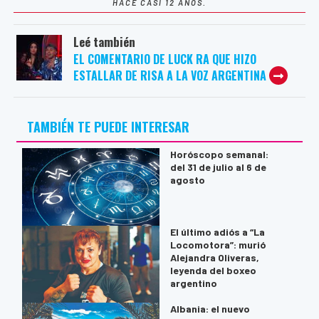
HACE CASI 12 AÑOS.
Leé también
EL COMENTARIO DE LUCK RA QUE HIZO
ESTALLAR DE RISA A LA VOZ ARGENTINA
TAMBIÉN TE PUEDE INTERESAR
Horóscopo semanal:
del 31 de julio al 6 de
agosto
El último adiós a “La
Locomotora”: murió
Alejandra Oliveras,
leyenda del boxeo
argentino
Albania: el nuevo