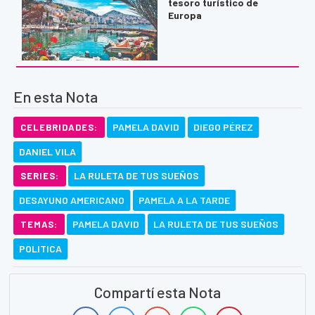
tesoro turístico de
Europa
En esta Nota
PAMELA DAVID
DIEGO PÉREZ
CELEBRIDADES:
DANIEL VILA
LA RULETA DE TUS SUEÑOS
SERIES:
DESAYUNO AMERICANO
PAMELA A LA TARDE
PAMELA DAVID
LA RULETA DE TUS SUEÑOS
TEMAS:
POLITICA
Compartí esta Nota