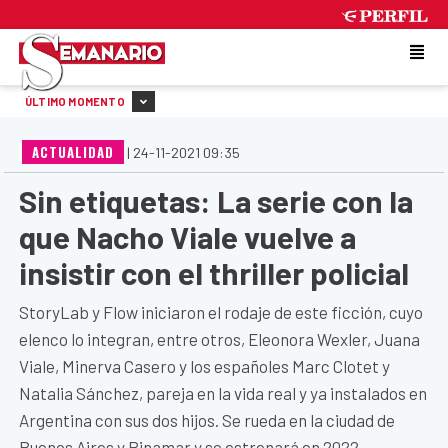
FRIDAY 7 DE AUGUST DE 2026
ÚLTIMO MOMENTO
ACTUALIDAD
|
24-11-2021 09:35
Sin etiquetas: La serie con la
que Nacho Viale vuelve a
insistir con el thriller policial
StoryLab y Flow iniciaron el rodaje de este ficción, cuyo
elenco lo integran, entre otros, Eleonora Wexler, Juana
Viale, Minerva Casero y los españoles Marc Clotet y
Natalia Sánchez, pareja en la vida real y ya instalados en
Argentina con sus dos hijos. Se rueda en la ciudad de
Buenos Aires y Pinamar y se estrenará en 2022.