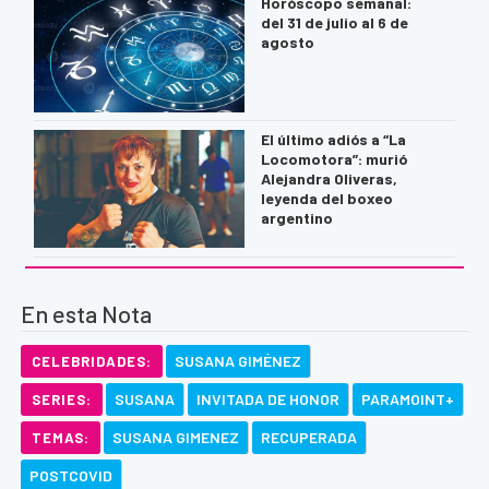
Horóscopo semanal:
del 31 de julio al 6 de
agosto
El último adiós a “La
Locomotora”: murió
Alejandra Oliveras,
leyenda del boxeo
argentino
En esta Nota
SUSANA GIMÉNEZ
CELEBRIDADES:
SUSANA
INVITADA DE HONOR
PARAMOINT+
SERIES:
SUSANA GIMENEZ
RECUPERADA
TEMAS:
POSTCOVID