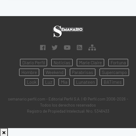
Diario Perfil
Noticias
Marie Claire
Fortuna
Hombre
Weekend
Parabrisas
Supercampo
Look
Luz
Mía
Lunateen
BATimes
semanario.perfil.com - Editorial Perfil S.A.
| © Perfil.com 2006-2026 -
Todos los derechos reservados
Registro de Propiedad Intelectual: Nro. 5346433