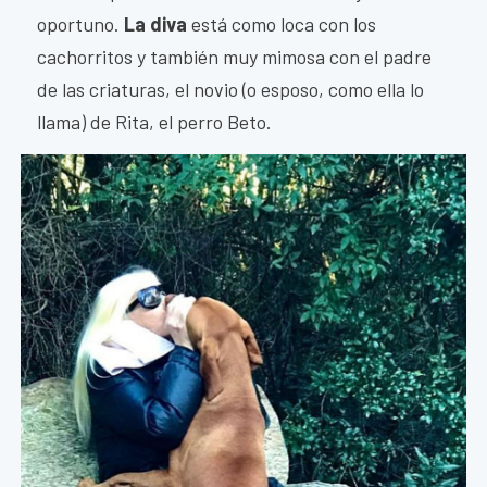
oportuno.
La diva
está como loca con los
cachorritos y también muy mimosa con el padre
de las criaturas, el novio (o esposo, como ella lo
llama) de Rita, el perro Beto.