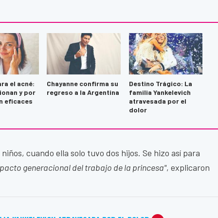
ra el acné:
Chayanne confirma su
Destino Trágico: La
ionan y por
regreso a la Argentina
familia Yankelevich
n eficaces
atravesada por el
dolor
niños, cuando ella solo tuvo dos hijos. Se hizo así para
mpacto generacional del trabajo de la princesa"
, explicaron