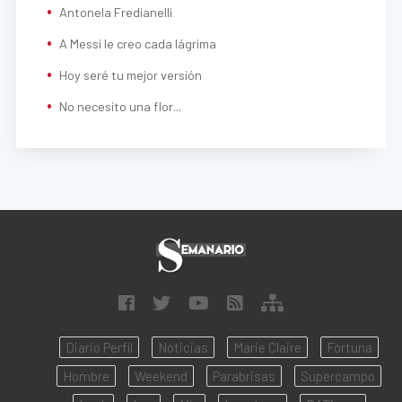
Antonela Fredianelli
A Messi le creo cada lágrima
Hoy seré tu mejor versión
No necesito una flor...
Diario Perfil
Noticias
Marie Claire
Fortuna
Hombre
Weekend
Parabrisas
Supercampo