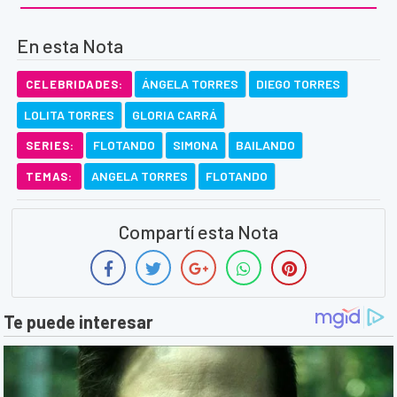
En esta Nota
ÁNGELA TORRES
DIEGO TORRES
CELEBRIDADES:
LOLITA TORRES
GLORIA CARRÁ
FLOTANDO
SIMONA
BAILANDO
SERIES:
ANGELA TORRES
FLOTANDO
TEMAS:
Compartí esta Nota