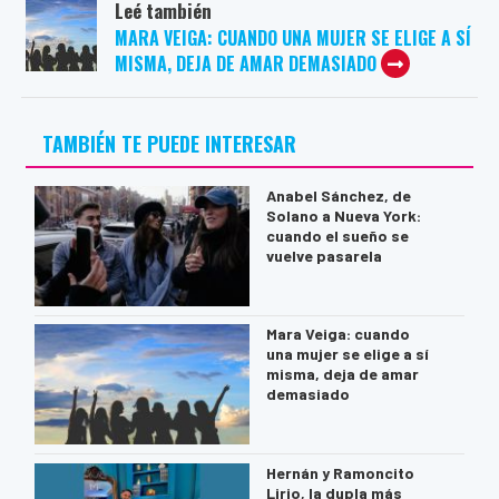
Leé también
MARA VEIGA: CUANDO UNA MUJER SE ELIGE A SÍ
MISMA, DEJA DE AMAR DEMASIADO
TAMBIÉN TE PUEDE INTERESAR
Anabel Sánchez, de
Solano a Nueva York:
cuando el sueño se
vuelve pasarela
Mara Veiga: cuando
una mujer se elige a sí
misma, deja de amar
demasiado
Hernán y Ramoncito
Lirio, la dupla más