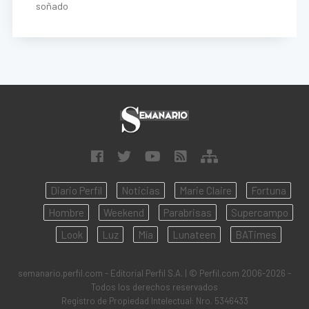
soñado
Diario Perfil
Noticias
Marie Claire
Fortuna
Hombre
Weekend
Parabrisas
Supercampo
Look
Luz
Mía
Lunateen
BATimes
semanario.perfil.com - Editorial Perfil S.A.
| © Perfil.com 2006-2026 -
Todos los derechos reservados
Registro de Propiedad Intelectual: Nro. 5346433