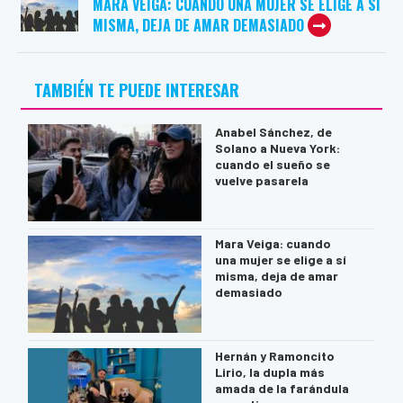
MARA VEIGA: CUANDO UNA MUJER SE ELIGE A SÍ
MISMA, DEJA DE AMAR DEMASIADO
TAMBIÉN TE PUEDE INTERESAR
Anabel Sánchez, de
Solano a Nueva York:
cuando el sueño se
vuelve pasarela
Mara Veiga: cuando
una mujer se elige a sí
misma, deja de amar
demasiado
Hernán y Ramoncito
Lirio, la dupla más
amada de la farándula