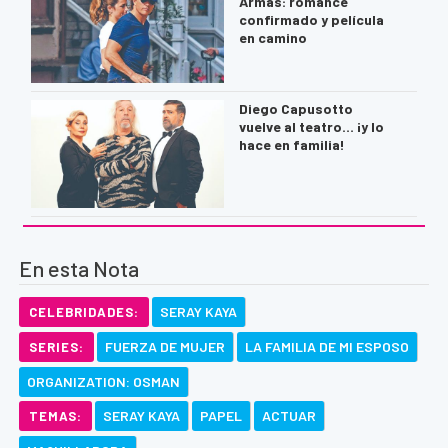
Armas: romance
confirmado y película
en camino
Diego Capusotto
vuelve al teatro… ¡y lo
hace en familia!
En esta Nota
SERAY KAYA
CELEBRIDADES:
FUERZA DE MUJER
LA FAMILIA DE MI ESPOSO
SERIES:
ORGANIZATION: OSMAN
SERAY KAYA
PAPEL
ACTUAR
TEMAS: