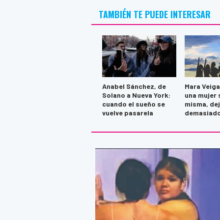
TAMBIÉN TE PUEDE INTERESAR
Anabel Sánchez, de
Mara Veiga
Solano a Nueva York:
una mujer s
cuando el sueño se
misma, de
vuelve pasarela
demasiad