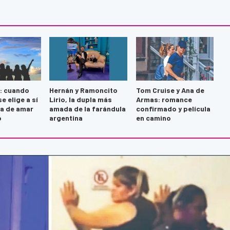
: cuando
Hernán y Ramoncito
Tom Cruise y Ana de
e elige a sí
Lirio, la dupla más
Armas: romance
ja de amar
amada de la farándula
confirmado y película
o
argentina
en camino