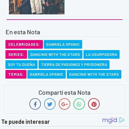
En esta Nota
GABRIELA SPANIC
CELEBRIDADES:
DANCING WITH THE STARS
LA USURPADORA
SERIES:
SOY TU DUEÑA
TIERRA DE PASIONES Y PRISIONERA
GABRIELA SPANIC
DANCING WITH THE STARS
TEMAS:
Compartí esta Nota