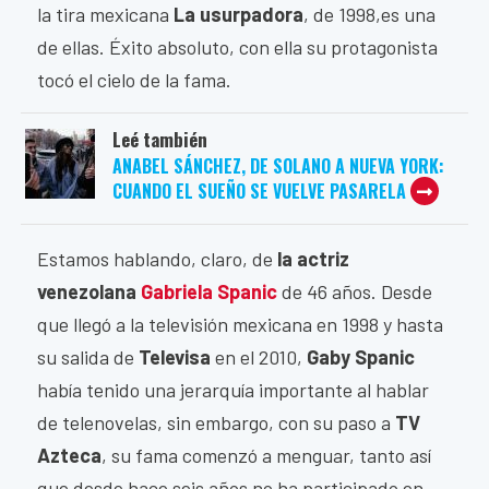
la tira mexicana
La usurpadora
, de 1998,es una
de ellas. Éxito absoluto, con ella su protagonista
tocó el cielo de la fama.
Leé también
ANABEL SÁNCHEZ, DE SOLANO A NUEVA YORK:
CUANDO EL SUEÑO SE VUELVE PASARELA
Estamos hablando, claro, de
la actriz
venezolana
Gabriela Spanic
de 46 años. Desde
que llegó a la televisión mexicana en 1998 y hasta
su salida de
Televisa
en el 2010,
Gaby Spanic
había tenido una jerarquía importante al hablar
de telenovelas, sin embargo, con su paso a
TV
Azteca
, su fama comenzó a menguar, tanto así
que desde hace seis años no ha participado en