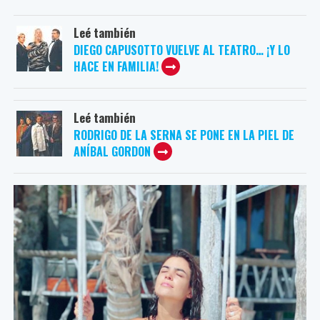
Leé también
DIEGO CAPUSOTTO VUELVE AL TEATRO… ¡Y LO
HACE EN FAMILIA!
Leé también
RODRIGO DE LA SERNA SE PONE EN LA PIEL DE
ANÍBAL GORDON