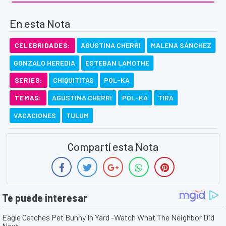
En esta Nota
AGUSTINA CHERRI
MALENA SÁNCHEZ
CELEBRIDADES:
GONZALO HEREDIA
ESTEBAN LAMOTHE
CHIQUITITAS
POL-KA
SERIES:
AGUSTINA CHERRI
POL-KA
TIRA
TEMAS:
VACACIONES
TULUM
Compartí esta Nota