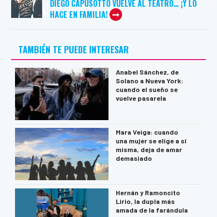
DIEGO CAPUSOTTO VUELVE AL TEATRO… ¡Y LO
HACE EN FAMILIA!
TAMBIÉN TE PUEDE INTERESAR
Anabel Sánchez, de
Solano a Nueva York:
cuando el sueño se
vuelve pasarela
Mara Veiga: cuando
una mujer se elige a sí
misma, deja de amar
demasiado
Hernán y Ramoncito
Lirio, la dupla más
amada de la farándula