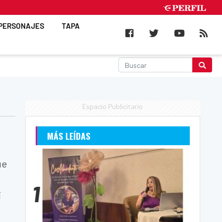
PERSONAJES
TAPA
Espacio Publicitario
MÁS LEÍDAS
ue
1
í