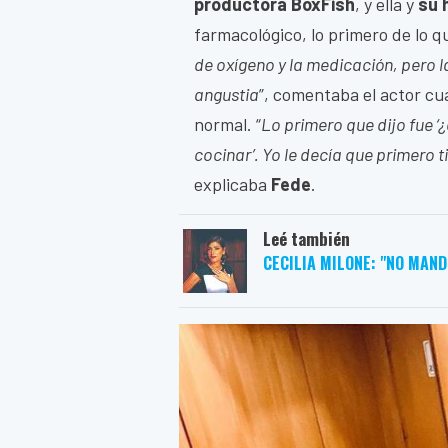
productora BoxFish
, y ella y
su 
farmacológico, lo primero de lo q
de oxígeno y la medicación, pero 
angustia
”, comentaba el actor cu
normal. “
Lo primero que dijo fue
cocinar’. Yo le decía que primero t
explicaba
Fede
.
Leé también
CECILIA MILONE: "NO MAND