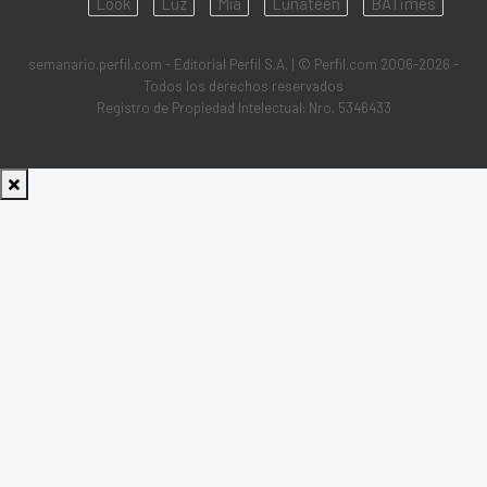
Look
Luz
Mía
Lunateen
BATimes
semanario.perfil.com - Editorial Perfil S.A.
| © Perfil.com 2006-2026 -
Todos los derechos reservados
Registro de Propiedad Intelectual: Nro. 5346433