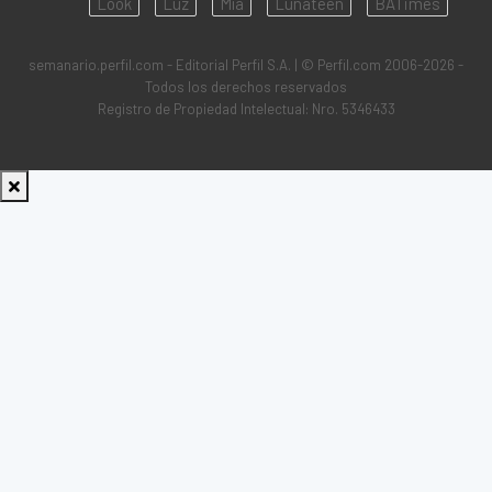
Look
Luz
Mía
Lunateen
BATimes
semanario.perfil.com - Editorial Perfil S.A.
| © Perfil.com 2006-2026 -
Todos los derechos reservados
Registro de Propiedad Intelectual: Nro. 5346433