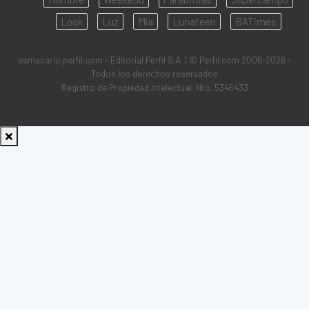
Look
Luz
Mía
Lunateen
BATimes
semanario.perfil.com - Editorial Perfil S.A.
| © Perfil.com 2006-2026 -
Todos los derechos reservados
Registro de Propiedad Intelectual: Nro. 5346433