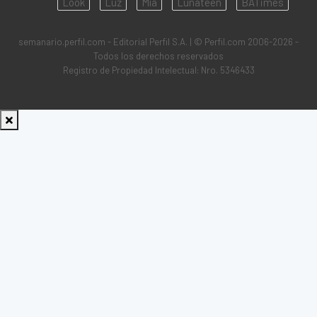
Look
Luz
Mía
Lunateen
BATimes
semanario.perfil.com - Editorial Perfil S.A.
| © Perfil.com 2006-2026 -
Todos los derechos reservados
Registro de Propiedad Intelectual: Nro. 5346433