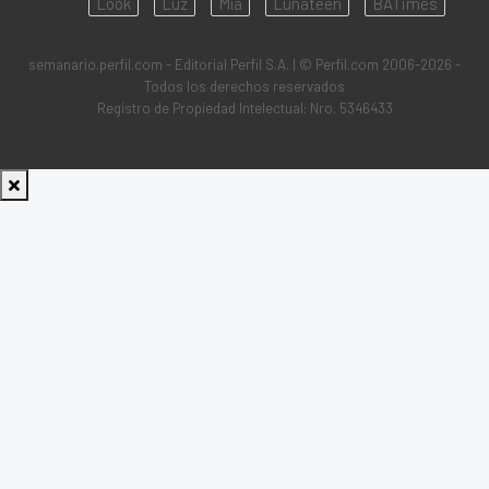
Look
Luz
Mía
Lunateen
BATimes
semanario.perfil.com - Editorial Perfil S.A.
| © Perfil.com 2006-2026 -
Todos los derechos reservados
Registro de Propiedad Intelectual: Nro. 5346433