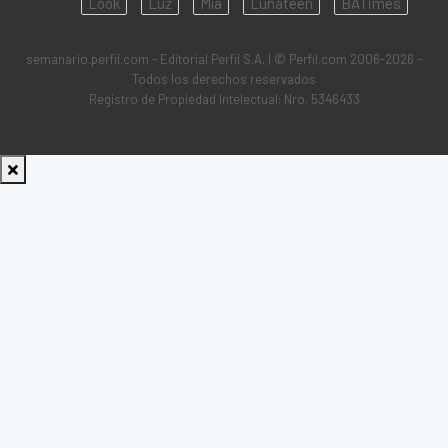
Look
Luz
Mía
Lunateen
BATimes
semanario.perfil.com - Editorial Perfil S.A.
| © Perfil.com 2006-2026 -
Todos los derechos reservados
Registro de Propiedad Intelectual: Nro. 5346433