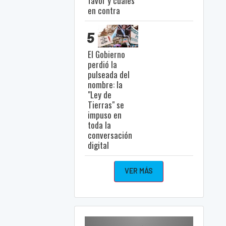
favor y cuáles
en contra
5
El Gobierno
perdió la
pulseada del
nombre: la
"Ley de
Tierras" se
impuso en
toda la
conversación
digital
VER MÁS