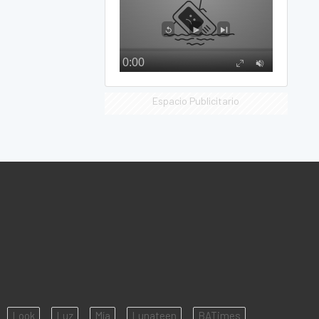
Espacio Publicitario
Look
Luz
Mía
Lunateen
BATimes