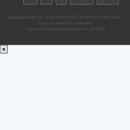
Look
Luz
Mía
Lunateen
BATimes
semanario.perfil.com - Editorial Perfil S.A.
| © Perfil.com 2006-2026 -
Todos los derechos reservados
Registro de Propiedad Intelectual: Nro. 5346433