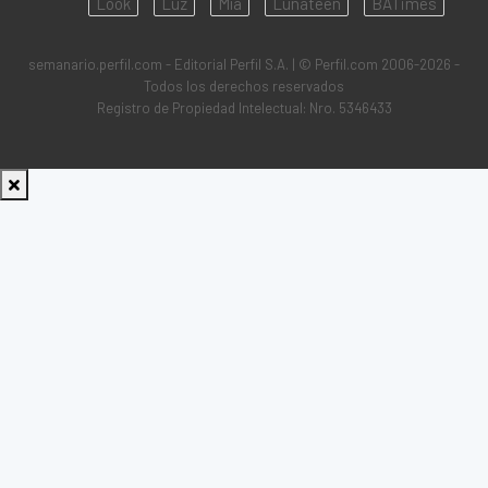
Look
Luz
Mía
Lunateen
BATimes
semanario.perfil.com - Editorial Perfil S.A.
| © Perfil.com 2006-2026 -
Todos los derechos reservados
Registro de Propiedad Intelectual: Nro. 5346433