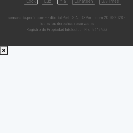
Look
Luz
Mía
Lunateen
BATimes
semanario.perfil.com - Editorial Perfil S.A.
| © Perfil.com 2006-2026 -
Todos los derechos reservados
Registro de Propiedad Intelectual: Nro. 5346433