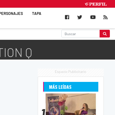
PERSONAJES
TAPA
TION Q
Espacio Publicitario
MÁS LEÍDAS
1