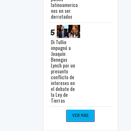
latinoamerica
nos en ser
derrotados
5
Di Tullio
impugnó a
Joaquín
Benegas
Lynch por un
presunto
conflicto de
intereses en
el debate de
la Ley de
Tierras
VER MÁS