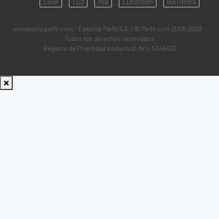
Look
Luz
Mía
Lunateen
BATimes
semanario.perfil.com - Editorial Perfil S.A.
| © Perfil.com 2006-2026 -
Todos los derechos reservados
Registro de Propiedad Intelectual: Nro. 5346433