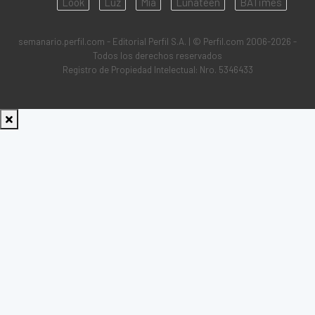
Look
Luz
Mía
Lunateen
BATimes
semanario.perfil.com - Editorial Perfil S.A.
| © Perfil.com 2006-2026 -
Todos los derechos reservados
Registro de Propiedad Intelectual: Nro. 5346433