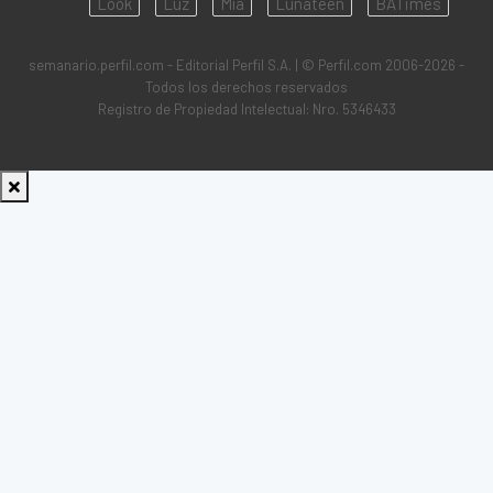
Look
Luz
Mía
Lunateen
BATimes
semanario.perfil.com - Editorial Perfil S.A.
| © Perfil.com 2006-2026 -
Todos los derechos reservados
Registro de Propiedad Intelectual: Nro. 5346433