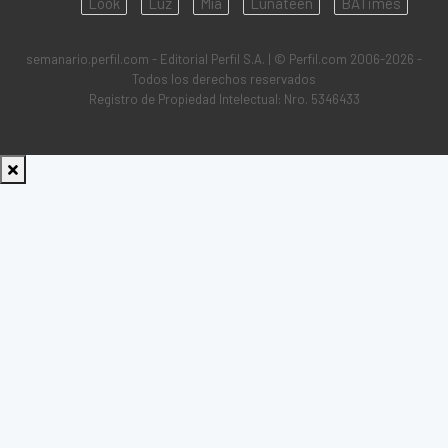
Look
Luz
Mía
Lunateen
BATimes
semanario.perfil.com - Editorial Perfil S.A.
| © Perfil.com 2006-2026 -
Todos los derechos reservados
Registro de Propiedad Intelectual: Nro. 5346433