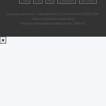
Look
Luz
Mía
Lunateen
BATimes
semanario.perfil.com - Editorial Perfil S.A.
| © Perfil.com 2006-2026 -
Todos los derechos reservados
Registro de Propiedad Intelectual: Nro. 5346433