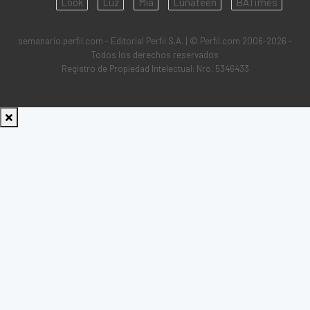
Look
Luz
Mía
Lunateen
BATimes
semanario.perfil.com - Editorial Perfil S.A.
| © Perfil.com 2006-2026 -
Todos los derechos reservados
Registro de Propiedad Intelectual: Nro. 5346433