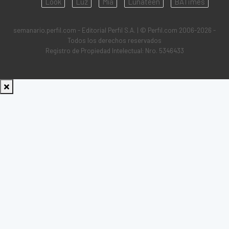
Look
Luz
Mía
Lunateen
BATimes
semanario.perfil.com - Editorial Perfil S.A.
| © Perfil.com 2006-2026 -
Todos los derechos reservados
Registro de Propiedad Intelectual: Nro. 5346433