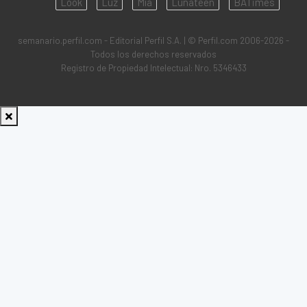
Look
Luz
Mía
Lunateen
BATimes
semanario.perfil.com - Editorial Perfil S.A.
| © Perfil.com 2006-2026 -
Todos los derechos reservados
Registro de Propiedad Intelectual: Nro. 5346433