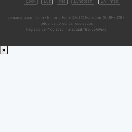
Look
Luz
Mía
Lunateen
BATimes
semanario.perfil.com - Editorial Perfil S.A.
| © Perfil.com 2006-2026 -
Todos los derechos reservados
Registro de Propiedad Intelectual: Nro. 5346433