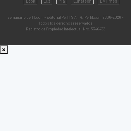
Look
Luz
Mía
Lunateen
BATimes
semanario.perfil.com - Editorial Perfil S.A.
| © Perfil.com 2006-2026 -
Todos los derechos reservados
Registro de Propiedad Intelectual: Nro. 5346433