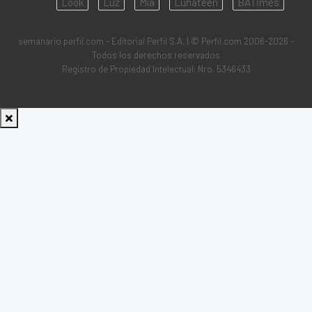
Look
Luz
Mía
Lunateen
BATimes
semanario.perfil.com - Editorial Perfil S.A.
| © Perfil.com 2006-2026 -
Todos los derechos reservados
Registro de Propiedad Intelectual: Nro. 5346433