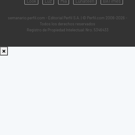
Look
Luz
Mía
Lunateen
BATimes
semanario.perfil.com - Editorial Perfil S.A.
| © Perfil.com 2006-2026 -
Todos los derechos reservados
Registro de Propiedad Intelectual: Nro. 5346433