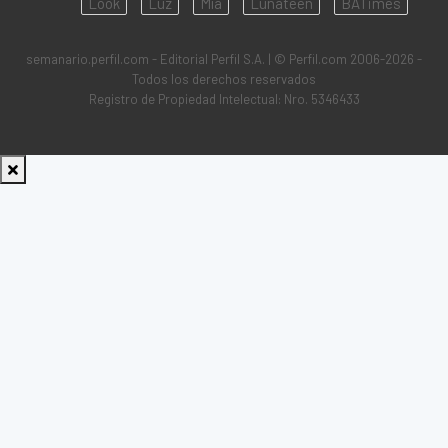
Look
Luz
Mía
Lunateen
BATimes
semanario.perfil.com - Editorial Perfil S.A.
| © Perfil.com 2006-2026 -
Todos los derechos reservados
Registro de Propiedad Intelectual: Nro. 5346433