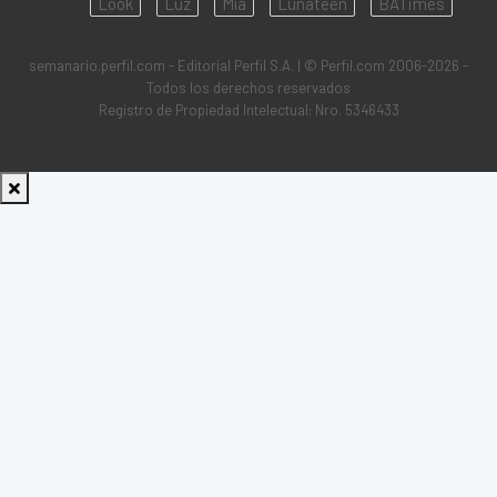
Look
Luz
Mía
Lunateen
BATimes
semanario.perfil.com - Editorial Perfil S.A.
| © Perfil.com 2006-2026 -
Todos los derechos reservados
Registro de Propiedad Intelectual: Nro. 5346433