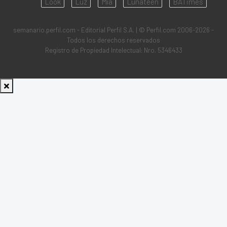
Look
Luz
Mía
Lunateen
BATimes
semanario.perfil.com - Editorial Perfil S.A.
| © Perfil.com 2006-2026 -
Todos los derechos reservados
Registro de Propiedad Intelectual: Nro. 5346433